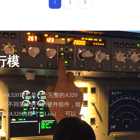
DA42机型的快速切换。
件
1
2
3
合 C
5 和
行模
#A320TF）是一个完整的A320
选配不同需求的下的硬件组件，组
业A320机模（ToLiss），可以
境。