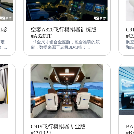
I鉴
空客A320飞行模拟器训练版
C
#A320TF
#C
鉴定
1∶1全尺寸铝合金座舱，包含准确的舷
航
CF）是
窗，数据来源于真机3D扫描；
和
的鉴
带滑轮的金属框架式底座，强度高，可
国产
智能
拆卸，便于运输和移动；
CN
统和
包含MIP/OVHD/PEDESTAL等全功能面
主
el
板，双MCDU、电动油门台；
器
高质量导光面板和可调灯光系统，包括
制
顶灯、阅读灯、泛光灯、背光灯；
统
精密的侧杆、手轮和双联动脚踏等操纵
备
件；
对
带导轨双驾驶座椅，可靠的无级位置调
飞
节。
觉
的
和
C919飞行模拟器专业版
B
#C919PF
#B