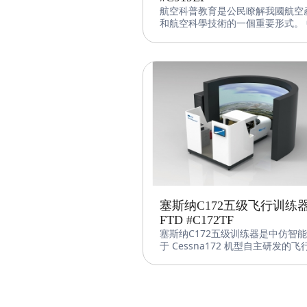
航空科普教育是公民瞭解我國航空
和航空科學技術的一個重要形式。 
仿國產大飛機C919科教飛行模擬
CNFSimulator.C919EDU是中仿
主研發的航空科普教育研學飛行模
器。 該設備採用中仿智慧先進的飛
控制軟件、圖形圖像系統和機電集
統，並基於科普教育的特性和需求
備進行了適當的調整，使得其更適
對青少年用戶。 該設備可實現對國
大飛機的高精度飛行模擬，提供逼
視覺和聽覺效果，為客戶提供一個
式的模擬飛行體驗同時提高航空基
識和技能。
塞斯纳C172五级飞行训练
FTD #C172TF
塞斯纳C172五级训练器是中仿智
于 Cessna172 机型自主研发的飞
练器。该设备采用中仿智能先进的
控制软件、图形图像系统和机电集
统，符合 CAAC FTD Level 5、FAA
FTD Level 5 和 EASA FNPT II 标