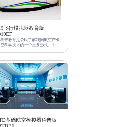
919飞行模拟器教育版
919EF
空科普教育是公民了解我国航空产业
航空科学技术的一个重要形式。中仿
大飞机C919科教飞行模拟器
FSimulator.C919EDU是中仿智能自
研发的航空科普教育研学飞行模拟
。该设备采用中仿智能先进的飞行控
软件、图形图像系统和机电集成系
，并基于科普教育的特性和需求对设
进行了适当的调整，使得其更适合面
青少年用户。该设备可实现对国产大
机的高精度飞行模拟，提供逼真的视
和听觉效果，为客户提供一个沉浸式
模拟飞行体验同时提高航空基础知识
技能。
ATD基础航空模拟器科普版
ATDEF