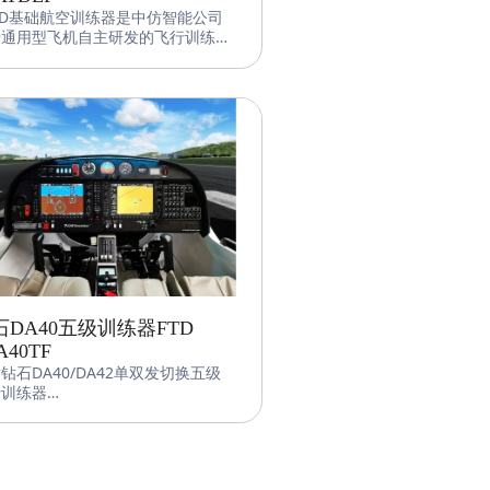
TD基础航空训练器是中仿智能公司
于通用型飞机自主研发的飞行训练
，该设备采用中仿智能先进的飞行控
软件、图形图像系统和机电集成系
可在Cessna172、Cessna182、
mond DA40、Diamond DA42间
意切换，以较低的成本覆盖多种机型
各类训练。
石DA40五级训练器FTD
A40TF
钻石DA40/DA42单双发切换五级
行训练器
Simulator.FTD.D40（以下简称
0 FTD）是中仿智能基于 Diamond
40机型自主研发的飞行训练器。该
备采用中仿智能先进的飞行控制软