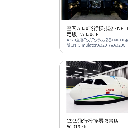
空客A320飞行模拟器FNPTI
定版 #A320CF
A320空客飞机飞行模拟器FNPTII
版CNFSimulator.A320（#A320
中仿基于空客A320 飞机自主研发
定级飞行训练器。该设备采用中仿
先进的飞行控制软件、图形图像系
机电集成系统，符合 CAAC FTD Lev
4 和 EASA FNPT II MCC 标准。
C919飛行模擬器教育版
#C919EF