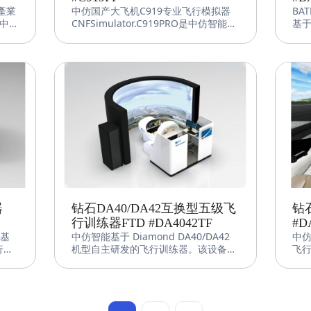
產業
中仿国产大飞机C919专业飞行模拟器
BA
中
CNFSimulator.C919PRO是中仿智能采
基
器
用自主研发iFSim软件平台和高质量硬
器
智慧自
件，基于C919飞机工程数据，自主研
制
擬
发的专业级模拟器，用于工程研究、操
统，
行
作训练和教育教学等，可以满足各种使
Dia
成系
用需求。
任
對設
及
合面
產
真的
沉浸
礎知
器
钻石DA40/DA42互换型五级飞
钻
行训练器FTD #DA4042TF
#D
能基
中仿智能基于 Diamond DA40/DA42
中仿
行训
机型自主研发的飞行训练器。该设备采
飞
飞行
用中仿智能先进的飞行控制软件、图形
CNF
成系
图像系统和机电集成系统，符合 CAAC
D4
FTD Level 5、FAA FTD Level 5 和
DA
准。
EASA FNPT II 标准，且可进行DA40和
设