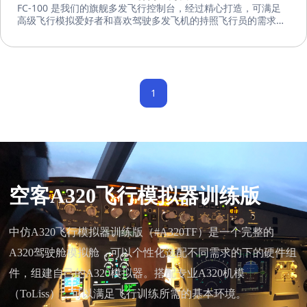
FC-100 是我们的旗舰多发飞行控制台，经过精心打造，可满足
高级飞行模拟爱好者和喜欢驾驶多发飞机的持照飞行员的需求。
FC-100 采用耐用的全金属制成，经久耐用，是您整个飞行模拟
过程中的忠实伙伴。
1
空客A320飞行模拟器训练版
中仿A320飞行模拟器训练版（#A320TF）是一个完整的
A320驾驶舱模拟舱，可以个性化选配不同需求的下的硬件组
件，组建自己的A320模拟器。搭配专业A320机模
（ToLiss），可以满足飞行训练所需的基本环境。