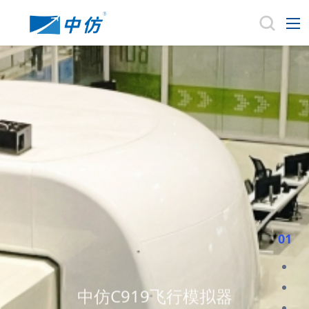
01
中仿C919飞行模拟器