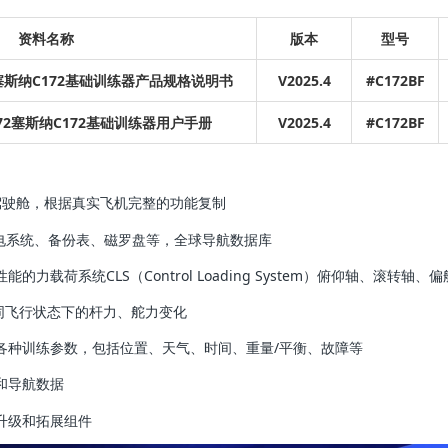
资料名称
版本
型号
72塞斯纳C172基础训练器产品规格说明书
V2025.4
#C172BF
72塞斯纳C172基础训练器用
户手册
V2025.4
#C172BF
2飞机驾驶舱，根据真实飞机完整的功能复制
综合航电系统、备份表、磁罗盘等，全球导航数据库
的力载荷系统CLS（Control Loading System）俯仰轴、滚转轴、
飞行状态下的杆力、舵力变化
各种训练参数，包括位置、天气、时间、重量/平衡、故障等
和导航数据
升级和拓展组件