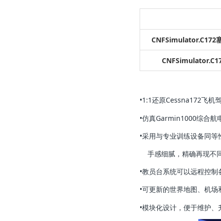
CNFSimulato
r.C1
CNFSimulato
r.C
1
•1:1还原Cessna17
•仿真Garmin1000
•采用与专业训练设备同等性能
手感细腻，精确再现不同
•教员台系统可以远程控制
•可更新的世界地图、机场
•模块化设计，便于维护、