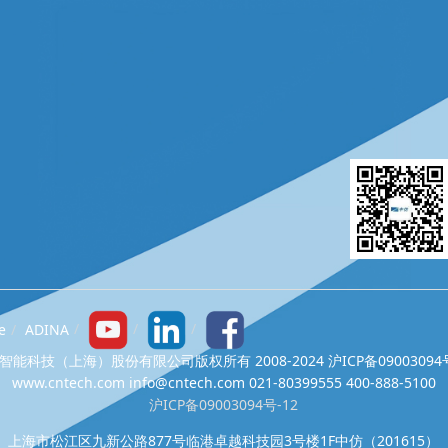
e
ADINA
智能科技（上海）股份有限公司版权所有 2008-2024 沪ICP备09003094号
www.cntech.com info@cntech.com 021-80399555 400-888-5100
沪ICP备09003094号-12
上海市松江区九新公路877号临港卓越科技园3号楼1F中仿（201615）