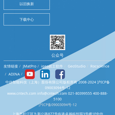
以旧换新
下载中心
公众号
友情链接
JMatPro
igeo岩土软件
GeoStudio
Rocscience
ADINA
中仿智能科技（上海）股份有限公司版权所有 2008-2024 沪ICP备
09003094号-12
www.cntech.com info@cntech.com 021-80399555 400-888-
5100
沪ICP备09003094号-12
上海市松江区九新公路877号临港卓越科技园3号楼1F中仿