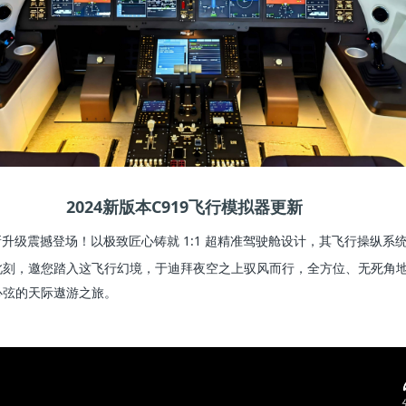
2024新版本C919飞行模拟器更新
焕新升级震撼登场！以极致匠心铸就 1:1 超精准驾驶舱设计，其飞行操纵
此刻，
邀您踏入这飞行幻境，于迪拜夜空之上驭风而行，全方位、无死角
心弦的天际遨游之旅。