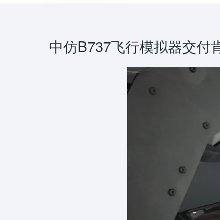
中仿B737飞行模拟器交