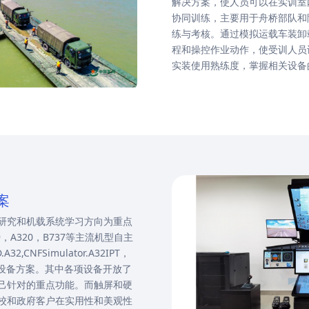
解决方案，使人员可以在实训室
协同训练，主要用于舟桥部队和
练与考核。通过模拟运载车装卸
程和操控作业动作，使受训人员
实装使用熟练度，掌握相关设备
案
研究和机载系统学习方向为重点
，A320，B737等主流机型自主
A32,CNFSimulator.A32IPT，
PT的整套设备方案。其中各项设备开放了
己针对的重点功能。而触屏和硬
校和政府客户在实用性和美观性