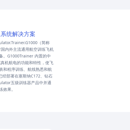
真训练系统解决方案
or.Trainer.G1000（简称
能针对国内外主流通用航空训练飞机
1000Trainer 内置的中
全面模拟真机航电的功能和特性，使飞
表和程序训练、航线熟悉和航
软件已经部署在塞斯纳C172、钻石
mulator五级训练器产品中并通
练效果。