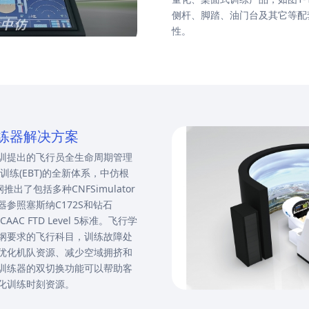
侧杆、脚踏、油门台及其它等配
性。
练器解决方案
训提出的飞行员全生命周期管理
训练(EBT)的全新体系，中仿根
出了包括多种CNFSimulator
参照塞斯纳C172S和钻石
AAC FTD Level 5标准。飞行学
纲要求的飞行科目，训练故障处
优化机队资源、减少空域拥挤和
42训练器的双切换功能可以帮助客
化训练时刻资源。