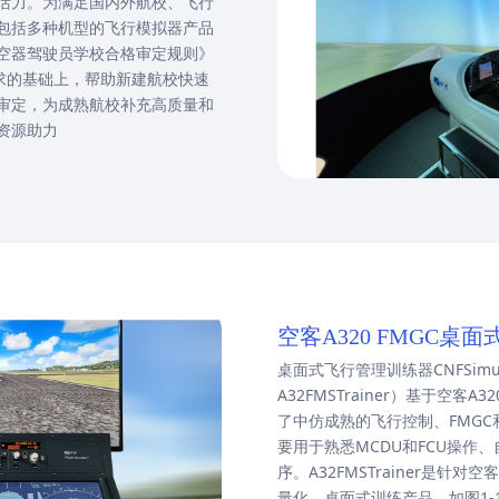
活力。为满足国内外航校、飞行
包括多种机型的飞行模拟器产品
空器驾驶员学校合格审定规则》
要求的基础上，帮助新建航校快速
审定，为成熟航校补充高质量和
资源助力
空客A320 FMGC桌
桌面式飞行管理训练器CNFSimulato
A32FMSTrainer）基于空客
了中仿成熟的飞行控制、FMG
要用于熟悉MCDU和FCU操作
序。A32FMSTrainer是针对
量化、桌面式训练产品，如图1-1。