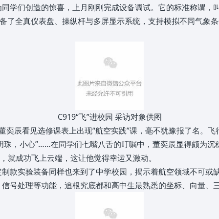
同学们创造的惊喜，上月刚刚完成设备调试。它的标准称谓，叫
景，配备了全真仪表盘、操纵杆与多屏显示系统，支持模拟不同气象
C919“飞”进校园 采访对象供图
董奕辰看见选修课表上出现“航空实践”课，毫不犹豫报了名。飞
东方明珠，小心”……在同学们七嘴八舌的叮嘱中，董奕辰显得颇为
试，就成功飞上云端，这让他觉得幸运又激动。
定制款实验装备同样也来到了中学校园，揭示着航空领域不可或
、信号处理等功能，追根究底都和高中生最熟悉的坐标、向量、