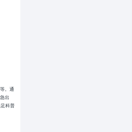
等。通
急出
满足科普