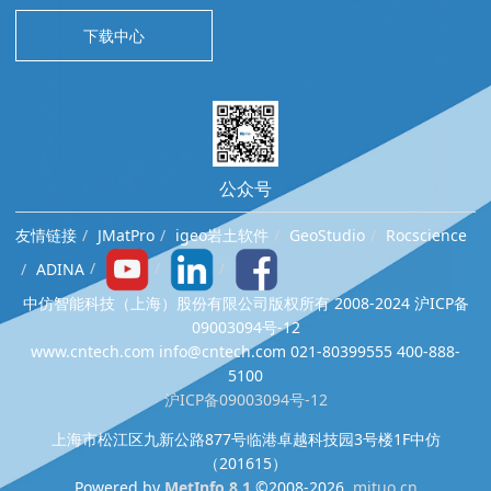
下载中心
公众号
友情链接
JMatPro
igeo岩土软件
GeoStudio
Rocscience
ADINA
中仿智能科技（上海）股份有限公司版权所有 2008-2024 沪ICP备
09003094号-12
www.cntech.com info@cntech.com 021-80399555 400-888-
5100
沪ICP备09003094号-12
上海市松江区九新公路877号临港卓越科技园3号楼1F中仿
（201615）
Powered by
MetInfo 8.1
©2008-2026
mituo.cn