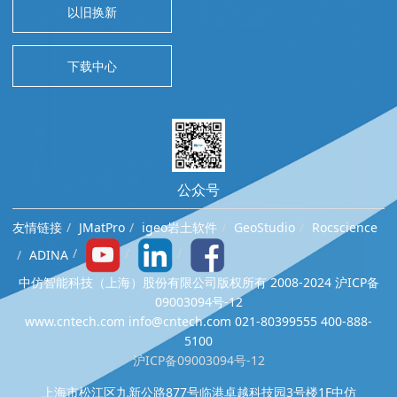
以旧换新
下载中心
公众号
友情链接
JMatPro
igeo岩土软件
GeoStudio
Rocscience
ADINA
中仿智能科技（上海）股份有限公司版权所有 2008-2024 沪ICP备
09003094号-12
www.cntech.com info@cntech.com 021-80399555 400-888-
5100
沪ICP备09003094号-12
上海市松江区九新公路877号临港卓越科技园3号楼1F中仿