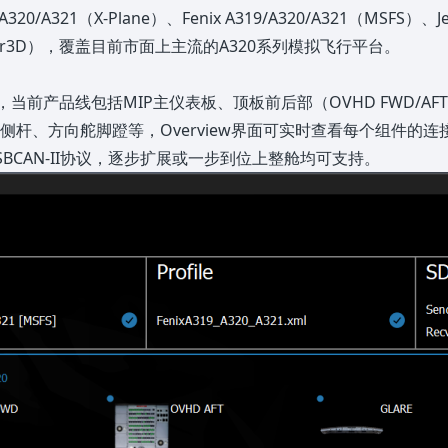
/A321（X-Plane）、Fenix A319/A320/A321（MSFS）、Jee
0（Prepar3D），覆盖目前市面上主流的A320系列模拟飞行平台。
:1设计，当前产品线包括MIP主仪表板、顶板前后部（OVHD FWD/
320侧杆、方向舵脚蹬等，Overview界面可实时查看每个组件的连接
USBCAN-II协议，逐步扩展或一步到位上整舱均可支持。