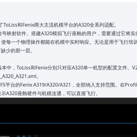
盖了ToLiss和Fenix两大主流机模平台的A320全系列适配。
的硬件驱动与信号映射软件。搭建A320模拟飞行座舱的用户，需要通过它将
，使每一个物理操作都能在机模中实时响应。无论是用于飞行培
不可缺少的那一层。
本中，ToLiss和Fenix分别只对应A320单一机型的配置文件。V
9_A320_A321.xml。
1，以及MSFS平台的Fenix A319/A320/A321，全部纳入支持范围
蓝色即表示A320座舱硬件与机模连通，可以直接飞行。