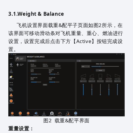
3.1.
Weight & Balance
飞机设置界面
载重
&配平子页面
如图
2
所示，在
该界面
可
移动滑动条
对飞机
重量、重心、燃油
进行
设置，设置完成后点击下方
【Active】按钮
完成设
置。
图
2
载重&配平界面
重量设置：