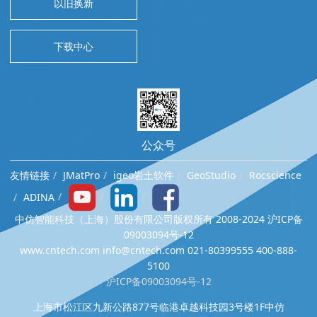
以旧换新
下载中心
公众号
友情链接
JMatPro
igeo岩土软件
GeoStudio
Rocscience
ADINA
中仿智能科技（上海）股份有限公司版权所有 2008-2024 沪ICP备
09003094号-12
www.cntech.com info@cntech.com 021-80399555 400-888-
5100
沪ICP备09003094号-12
上海市松江区九新公路877号临港卓越科技园3号楼1F中仿