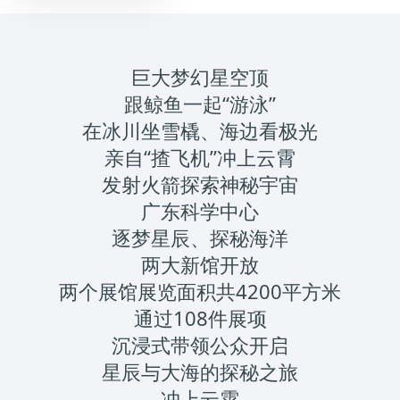
巨大梦幻星空顶
跟鲸鱼一起“游泳”
在冰川坐雪橇、海边看极光
亲自“揸飞机”冲上云霄
发射火箭探索神秘宇宙
广东科学中心
逐梦星辰、探秘海洋
两大新馆开放
两个展馆展览面积共4200平方米
通过108件展项
沉浸式带领公众开启
星辰与大海的探秘之旅
冲上云霄